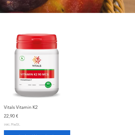
Schnellansicht
Vitals Vitamin K2
Preis
22,90 €
inkl. MwSt.