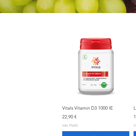
Schnellansicht
Vitals Vitamin D3 1000 IE
L
Preis
P
22,90 €
1
inkl. MwSt.
i