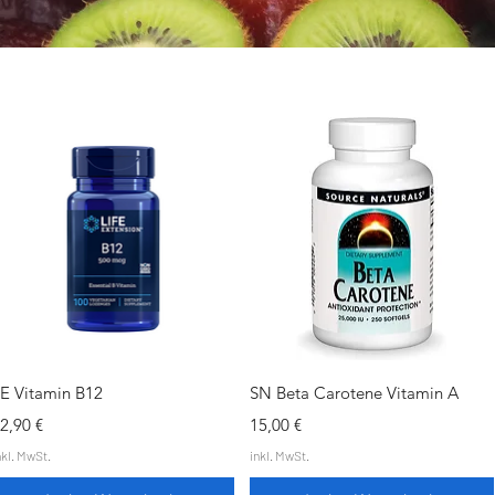
Schnellansicht
Schnellansicht
E Vitamin B12
SN Beta Carotene Vitamin A
reis
Preis
2,90 €
15,00 €
nkl. MwSt.
inkl. MwSt.