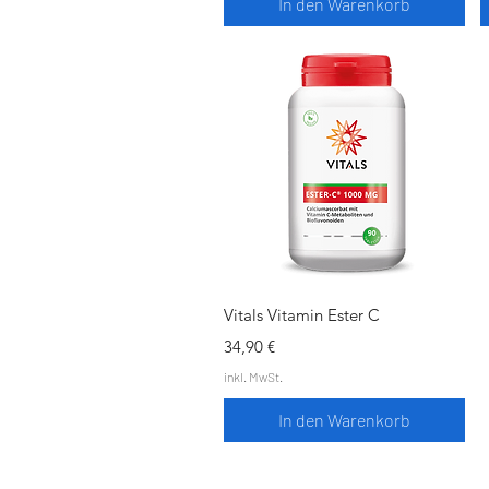
In den Warenkorb
Schnellansicht
Vitals Vitamin Ester C
Preis
34,90 €
inkl. MwSt.
In den Warenkorb