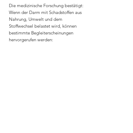
Die medizinische Forschung bestätigt:
Wenn der Darm mit Schadstoffen aus
Nahrung, Umwelt und dem
Stoffwechsel belastet wird, können
bestimmte Begleiterscheinungen
hervorgerufen werden:
Schleichender Leistungsabfall
Müdigkeit & Antriebslosigkeit
Konzentrationsstörungen
Schlafstörungen
Höhere Infektanfälligkeit
Da die genannten Beschwerdebilder
vielerlei Ursachen haben können,
konsultieren Sie bei allen
gesundheitlichen Fragen oder
Beschwerden immer den Arzt und
Apotheker Ihres Vertrauens!