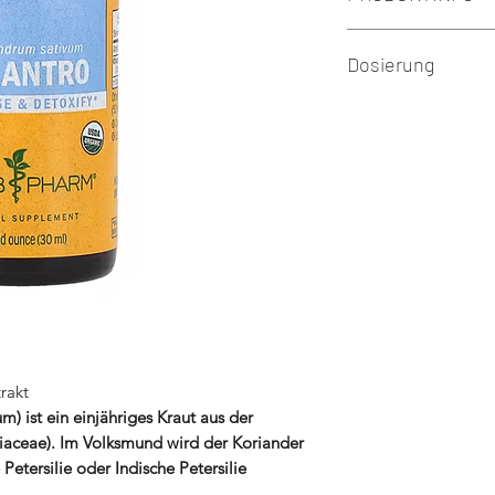
Dosierung
Verzehrempfehlung:
siehe Packung
Warnhinweis:
Die angegebene emp
darf nicht überschri
Kein Ersatz für ein
abwechslungsreiche
Kühl, trocken und li
rakt
der Reichweite von 
) ist ein einjähriges Kraut aus der
aceae). Im Volksmund wird der Koriander
Petersilie oder Indische Petersilie