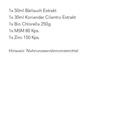
1x 50ml Bärlauch Extrakt
1x 30ml Koriander Cilantro Extrakt
1x Bio Chlorella 250g
1x MSM 80 Kps.
1x Zinc 150 Kps.
Hinweis: Nahrungsergänzungsmittel.
Die angegebene empfohlene
Verzehrsmenge darf nicht überschritten
werden. Nicht als Ersatz für eine
ausgewogene und abwechslungsreiche
Ernährung sowie eine gesunde
Lebensweise verwenden. Außerhalb
der Reichweite von kleinen Kindern
lagern.